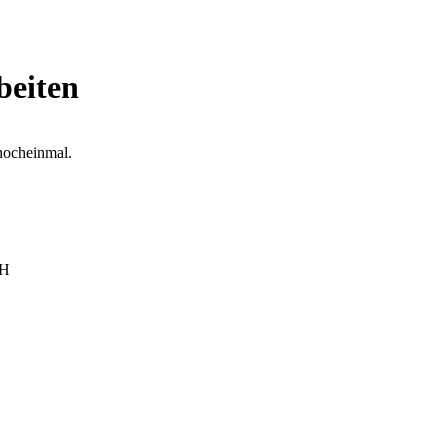
beiten
 nocheinmal.
bH